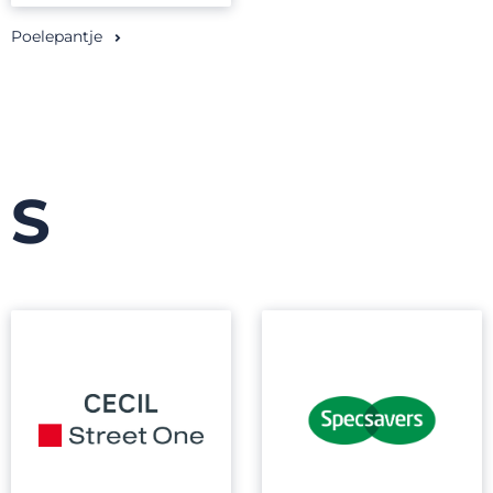
Poelepantje
S