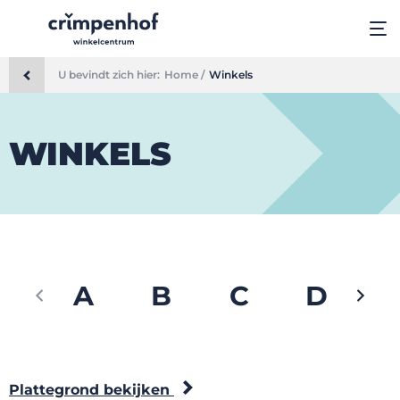
U bevindt zich hier:
Home /
Winkels
WINKELS
A
B
C
D
Plattegrond bekijken