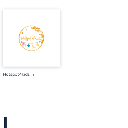
Hotspot4kids
I