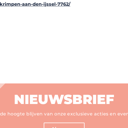
krimpen-aan-den-ijssel-7762/
NIEUWSBRIEF
de hoogte blijven van onze exclusieve acties en eve