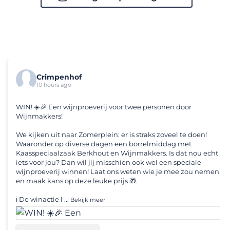
Crimpenhof
10 hours ago
WIN! ☀️🎉 Een wijnproeverij voor twee personen door
Wijnmakkers!
We kijken uit naar Zomerplein: er is straks zoveel te doen!
Waaronder op diverse dagen een borrelmiddag met
Kaasspeciaalzaak Berkhout
en Wijnmakkers. Is dat nou echt
iets voor jou? Dan wil jij misschien ook wel een speciale
wijnproeverij winnen! Laat ons weten wie je mee zou nemen
en maak kans op deze leuke prijs 🎁.
ℹ️ De winactie l
...
Bekijk meer