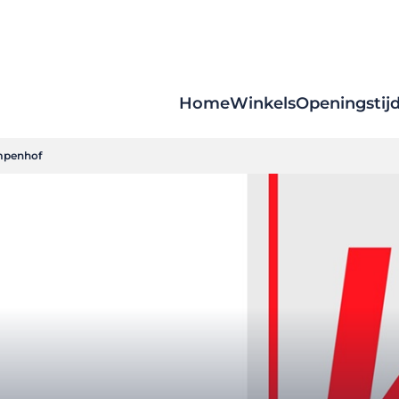
Home
Winkels
Openingstij
mpenhof