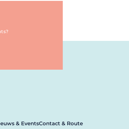
nts?
ieuws & Events
Contact & Route