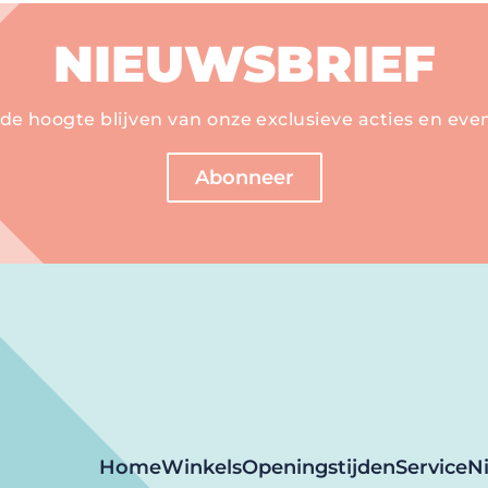
NIEUWSBRIEF
de hoogte blijven van onze exclusieve acties en eve
Abonneer
Home
Winkels
Openingstijden
Service
N